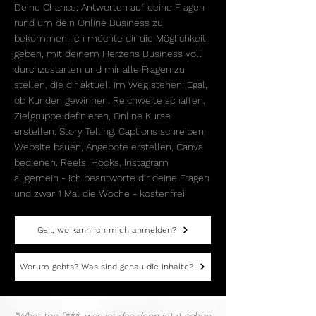
Deine Chance, Antworten auf deine Fragen
rund um dein Online Business zu
bekommen. Ich möchte dir die Möglichkeit
geben, mit deinem Herzens Business voll
durchzustarten und mir alle Fragen zu
stellen, die dir aktuell im Weg stehen: Egal,
ob Kunden gewinnen, Reichweite schaffen,
Zielgruppe definieren, Online Kurse
erstellen, Story Telling, Captions schreiben,
Website bauen, Angebote erstellen, Canva
bedienen, Reels, Hooks, Instagram
allgemein - ich beantworte dir deine Fragen
und zwar 1 Mal die Woche - kostenfrei.
Geil, wo kann ich mich anmelden?
Worum gehts? Was sind genau die Inhalte?