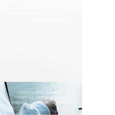
Alles.
Ich weiß, und genau deshalb möchte ich
dir die Chance geben, mit deinem
Herzens Business voll durchzustarten
und mir alle Fragen zu stellen, die dir
aktuell im Weg stehen: Egal, ob Kunden
gewinnen, Reichweite schaffen, Online
Kurse erstellen, Story Telling, Captions
schreiben, Website bauen, Canva
bedienen, Reels, Hooks, Instagram
allgemein - ich beantworte dir deine
Fragen und zwar 1 Mal die Woche -
kostenfrei.
Yvonne Bründermann
Coach für Darmgesundheit
Instagram: yvonne_bruendermann