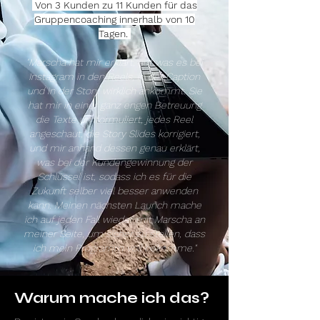
Von 3 Kunden zu 11 Kunden für das
Gruppencoaching innerhalb von 10
Tagen.
"Marscha hat mir erklärt, auf was es bei
Instagram in den Reels, in der Caption
und in der Story wirklich ankommt. Sie
hat mir in einer ganz engen Betreuung
die Texte umformuliert, jedes Reel
angeschaut, die Story Slides korrigiert,
und mir anhand dessen genau erklärt,
was bei der Kundengewinnung der
Schlüssel ist, sodass ich es für die
Zukunft selber viel besser anwenden
kann. Meinen nächsten Launch mache
ich auf jeden Fall wieder mit Marscha an
meiner Seite, um sicher zu stellen, dass
ich mein Programm voll bekomme."
Warum mache ich das?