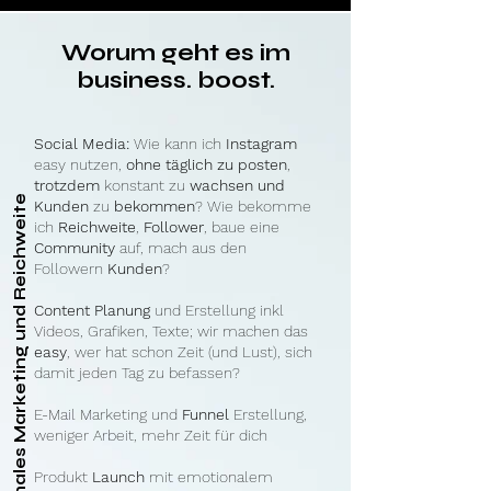
Worum geht es im
business. boost.
Social Media:
Wie kann ich
Instagram
easy nutzen,
ohne täglich zu posten
,
trotzdem
konstant zu
wachsen
und
Emotionales Marketing und Reichweite
Kunden
zu
bekommen
? Wie bekomme
ich
Reichweite
,
Follower
, baue eine
Community
auf, mach aus den
Followern
Kunden
?
Content Planung
und Erstellung inkl
Videos, Grafiken, Texte; wir machen das
easy
, wer hat schon Zeit (und Lust), sich
damit jeden Tag zu befassen?
E-Mail Marketing und
Funnel
Erstellung,
weniger Arbeit, mehr Zeit für dich
Produkt
Launch
mit emotionalem