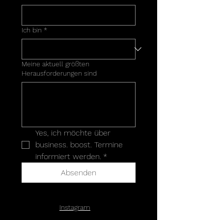
Ich bin
*
Meine aktuell größten
Herausforderungen sind
Yes, ich möchte über 
business. boost. Termine 
informiert werden.
*
Absenden
Instagram