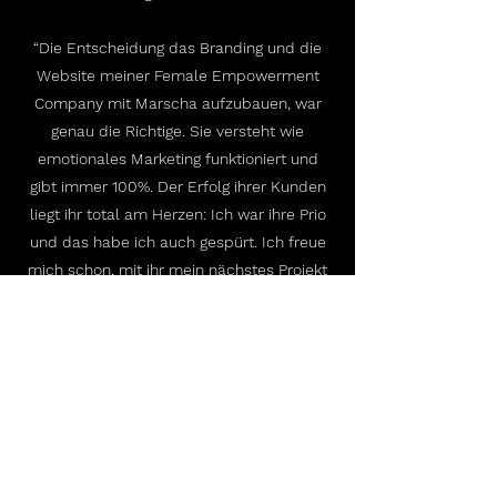
“Die Entscheidung das Branding und die
Website meiner Female Empowerment
Company mit Marscha aufzubauen, war
genau die Richtige. Sie versteht wie
emotionales Marketing funktioniert und
gibt immer 100%. Der Erfolg ihrer Kunden
liegt ihr total am Herzen: Ich war ihre Prio
und das habe ich auch gespürt. Ich freue
mich schon, mit ihr mein nächstes Projekt
zu launchen!"
Stefanie Junghans
Co-Leadership Expertin
Business Coach