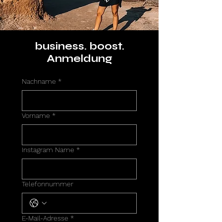
business. boost.
Anmeldung
Nachname
*
Vorname
*
Instagram Name
*
Telefonnummer
E-Mail-Adresse
*