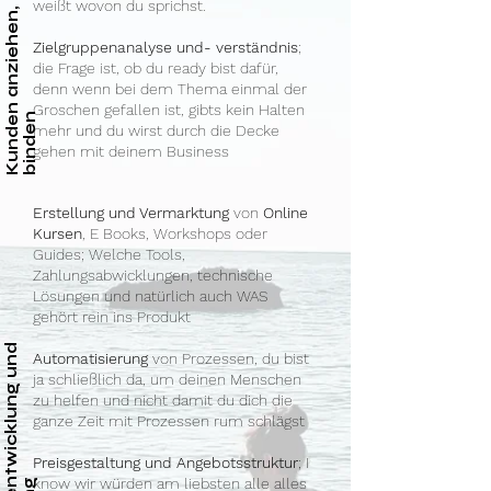
K
u
n
d
e
n
a
n
z
i
e
h
e
n
,
g
e
w
i
n
n
e
n
u
n
d
b
i
n
d
e
weißt wovon du sprichst.
Zielgruppenanalyse
und- verständnis
;
die Frage ist, ob du ready bist dafür,
denn wenn bei dem Thema einmal der
Groschen gefallen ist, gibts kein Halten
n
mehr und du wirst durch die Decke
gehen mit deinem Business
Erstellung
und Vermarktung
von
Online
Kursen
, E Books, Workshops oder
Guides; Welche Tools,
Zahlungsabwicklungen, technische
Lösungen und natürlich auch WAS
gehört rein ins Produkt
P
r
o
d
u
k
t
e
t
w
i
c
k
l
u
n
g
u
n
d
S
k
a
l
i
e
r
u
n
Automatisierung
von Prozessen, du bist
ja schließlich da, um deinen Menschen
zu helfen und nicht damit du dich die
ganze Zeit mit Prozessen rum schlägst
Preisgestaltung und Angebotsstruktur
; I
know wir würden am liebsten alle alles