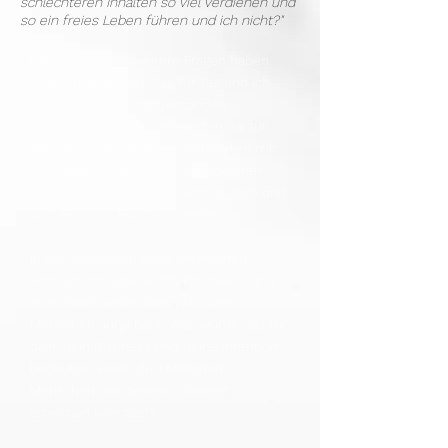
schlechteren Inhalten so viel verdienen und
so ein freies Leben führen und ich nicht?"
Diese und viele weitere Fragen haben
mich auch gequält, Tag für Tag und ich
hätte mir sehnlichst jemanden
gewünscht, der mir Antworten darauf
gibt. Ich habe mir all die Antworten mit
viel Arbeit, Wissen und Ausprobieren
erarbeitet und gebe sie jetzt an dich und
dein Herzens Business weiter.
In nur 6 Monaten habe ich meinen
Account mit über 6.000 Followern und
einer Reichweite über 1 Millionen
Menschen aufgebaut. Was würde das für
dich, dein Business und deine Intention
bedeuten, wenn du 1 Millionen
Menschen mit deinem Content
erreichen könntest?