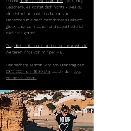
Das ist
mein Geschenk an dich
- ja, richtig,
Geschenk, es kostet dich nichts - weil du
eine Intention hast, das Leben von
Menschen in einem bestimmten Bereich
glücklicher zu machen und dabei helfe ich
mehr als gerne!
Trag dich einfach ein und du bekommst alle
weiteren Infos von mir per Mail.
Der nächste Termin wird am
Dienstag den
03.12.2024
um 19.30 Uhr
stattfinden,
live,
online via Zoom.