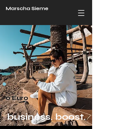
Marscha Sieme
nur für kurze Zeit:
0 Euro
business. boost.