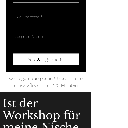
E-Mail-Adresse
*
Instagram Name
Yes 🔥 sign me in
wir sagen ciao postingstress - hello
umsatzflow in nur 120 Minuten
Ist der
Workshop für
meine Nische