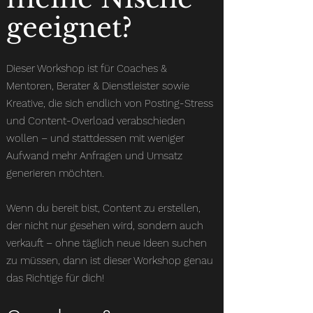
geeignet?
Dieser Workshop ist für Coaches &
Mentoren, Berater & Dienstleister sowie
Kreative, die sich endlich von Posting-Stress
und Content-Overload verabschieden
wollen – und stattdessen mit weniger
Aufwand mehr Anfragen und Umsatz
generieren möchten.
Wenn du bereit bist, Content zu erstellen,
der nicht nur gesehen wird, sondern auch
verkauft – ohne täglich neue Ideen suchen
zu müssen, dann ist dieser Workshop genau
das Richtige für dich!