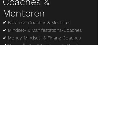
Coaches &
Mentoren
✔ Business-Coaches & Mentoren
✔ Mindset- & Manifestations-Coaches
✔ Money-Mindset- & Finanz-Coaches
✔ Gesundheits- & Ernährungs-Coaches
✔ Hormon- & Zyklus-Coaches
✔ Selbstbewusstseins- & Empowerment-
Coaches
✔ Beziehungs- & Familien-Coaches
✔ Karriere- & Leadership-Coaches
✔ Human Design- & Spiritualitäts-Mentoren
✔ Social Media- & Marketing-Coaches
Berater &
Dienstleister