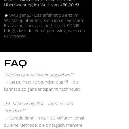
Überraschung im Wert von 450,00 €!
🔥 WAS genau? Das erfährst du erst im
Workshop aber eins kann ich dir verraten:
Es ist eine Überraschung, die dir SO VIEL
bringt, dass du dich ärgern wirst, wenn du
es verpasst…
FAQ
"Wird es eine Aufzeichnung geben?"
→ Ja! Du hast 72 Stunden Zugriff – du
kannst also ganz entspannt nachholen.
„Ich habe wenig Zeit – lohnt es sich
trotzdem?“
→ Gerade dann! In nur 120 Minuten lernst
du eine Methode, die dir täglich mehrere