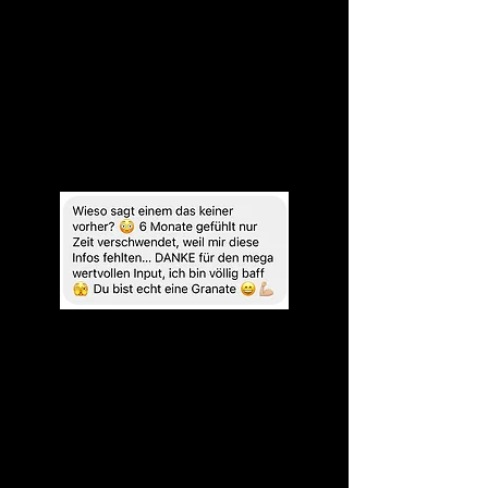
Nach dem Workshop hast du
deine klaren
Botschaften
,
dein perfektes Messaging &
die Grundlage für sofortigen Content-
Erfolg.
Nach dem Workshop hast du
die Klarheit
– und die Strategie, die das für dich in
Sekunden automatisierbar macht.
Warum ist das SO wichtig?
🔥 99% der Selbstständigen denken,
Content funktioniert durch Algorithmen –
aber das Geheimnis liegt in der
Psychologie.
🚀 Du kannst den besten Tipp posten –
aber wenn er keine Emotion auslöst,