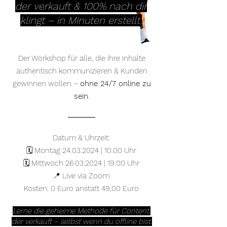
der verkauft & 100% nach dir
klingt – in Minuten erstellt.
Der Workshop für alle, die ihre Inhalte
authentisch kommunizieren & Kunden
gewinnen wollen –
ohne 24/7 online zu
sein
.
Datum & Uhrzeit:
🗓 Montag
24.03.2024
| 10.00 Uhr
🗓 Mittwoch
26.03.2024
| 19.00 Uhr
📍 Live via Zoom
Kosten: 0 Euro anstatt 49,00 Euro
Lerne die geheime Methode für Content,
der verkauft – selbst wenn du offline bist.