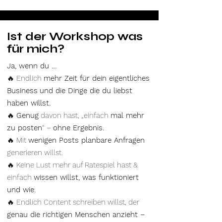
Ist der Workshop was
für mich?
Ja, wenn du …
🔥 Endlich
mehr Zeit für dein eigentliches
Business
und die Dinge die du liebst
haben willst.
🔥
Genug
davon hast, „einfach
mal mehr
zu posten
“ –
ohne Ergebnis.
🔥 Mit
wenigen Posts planbare Anfragen
generieren willst.
🔥 Keine Lust mehr auf Ratespiel hast &
einfach
wissen willst, was funktioniert
und wie.
🔥 Endlich Content schreiben willst, der
genau die richtigen Menschen anzieht –