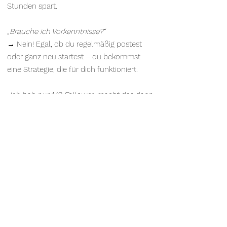
Stunden spart.
„Brauche ich Vorkenntnisse?“
→ Nein! Egal, ob du regelmäßig postest
oder ganz neu startest – du bekommst
eine Strategie, die für dich funktioniert.
„Ich hab nur 149 Follower, macht das dann
überhaupt Sinn?“
→ Spielt NULL Rolle – im Gegenteil! Viele
meiner Kund:innen haben mit weniger als
500 Followern ihre ersten Umsätze
gemacht.
„Ich schaffe nur 1-2 Postings pro Woche –
ist das dann was für mich?“
→ Gerade dann! Mit der Soulclient Secrets
Methode brauchst du nur 3 Minuten pro