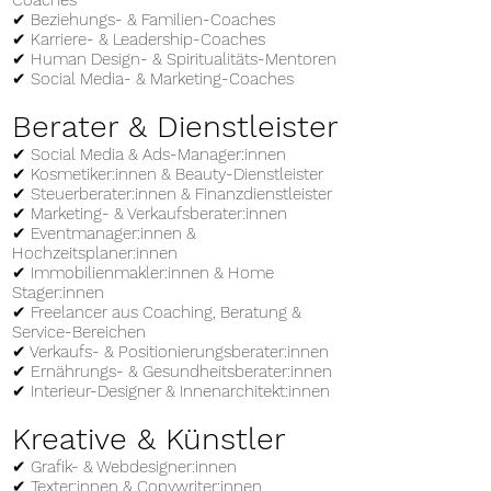
Coaches
✔ Beziehungs- & Familien-Coaches
✔ Karriere- & Leadership-Coaches
✔ Human Design- & Spiritualitäts-Mentoren
✔ Social Media- & Marketing-Coaches
Berater & Dienstleister
✔ Social Media & Ads-Manager:innen
✔ Kosmetiker:innen & Beauty-Dienstleister
✔ Steuerberater:innen & Finanzdienstleister
✔ Marketing- & Verkaufsberater:innen
✔ Eventmanager:innen &
Hochzeitsplaner:innen
✔ Immobilienmakler:innen & Home
Stager:innen
✔ Freelancer aus Coaching, Beratung &
Service-Bereichen
✔ Verkaufs- & Positionierungsberater:innen
✔ Ernährungs- & Gesundheitsberater:innen
✔ Interieur-Designer & Innenarchitekt:innen
Kreative & Künstler
✔ Grafik- & Webdesigner:innen
✔ Texter:innen & Copywriter:innen