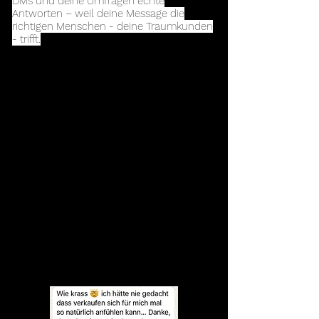
DMs und deine Umfragen echte
Antworten – weil deine Message die
richtigen Menschen - deine Traumkunden
- trifft.
Es gibt einen Grund, warum einige
Selbstständige scheinbar „wie von selbst“
Kund:innen gewinnen – während andere
mit jedem Post das Gefühl haben, in ein
schwarzes Loch zu sprechen.
Und nein, es
hat nichts mit „Glück“, „Algorithmus“ oder
„mehr Followern“ zu tun.
💡 Kund:innen kaufen nicht, weil dein
Produkt oder deine Dienstleistung „gut“ ist.
Sie kaufen, weil sie fühlen, dass es FÜR
SIE gemacht ist.