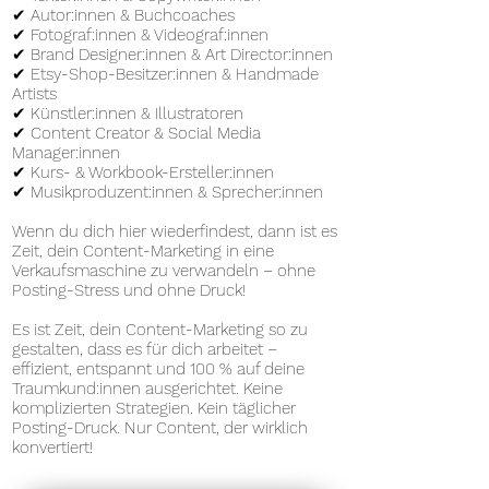
✔ Autor:innen & Buchcoaches
✔ Fotograf:innen & Videograf:innen
✔ Brand Designer:innen & Art Director:innen
✔ Etsy-Shop-Besitzer:innen & Handmade
Artists
✔ Künstler:innen & Illustratoren
✔ Content Creator & Social Media
Manager:innen
✔ Kurs- & Workbook-Ersteller:innen
✔ Musikproduzent:innen & Sprecher:innen
Wenn du dich hier wiederfindest, dann ist es
Zeit, dein Content-Marketing in eine
Verkaufsmaschine zu verwandeln – ohne
Posting-Stress und ohne Druck!
Es ist Zeit, dein Content-Marketing so zu
gestalten, dass es für dich arbeitet –
effizient, entspannt und 100 % auf deine
Traumkund:innen ausgerichtet. Keine
komplizierten Strategien. Kein täglicher
Posting-Druck. Nur Content, der wirklich
konvertiert!