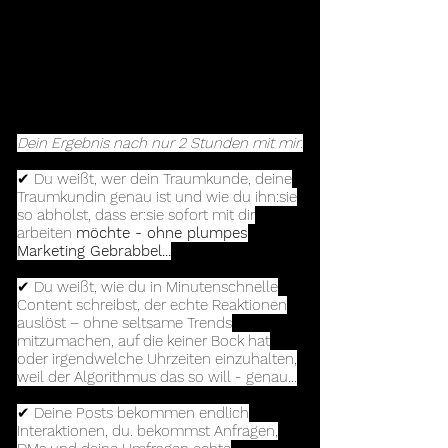
passiert nichts.
💥 Menschen reagieren auf Inhalte, die sie
catchen - und genau das wirst du nach
dem Workshop können.
Dein Ergebnis nach nur 2 Stunden mit mir:
✔ Du weißt, wer dein Traumkunde, deine
Traumkundin genau ist und wie du ihn:sie
so abholst, dass er:sie sofort mit dir
arbeiten
möchte - ohne plumpes
Marketing Gebrabbel...
✔ Du weißt, wie du in Minutenschnelle
Content schreibst, der echte Reaktionen
auslöst – ohne seltsame Trends
mitzumachen, auf die keiner Bock hat
oder irgendwelche Uhrzeiten einzuhalten,
weil der Algorithmus das so will - genau…
✔ Deine Posts bekommen endlich
Interaktionen, du. bekommst Anfragen,